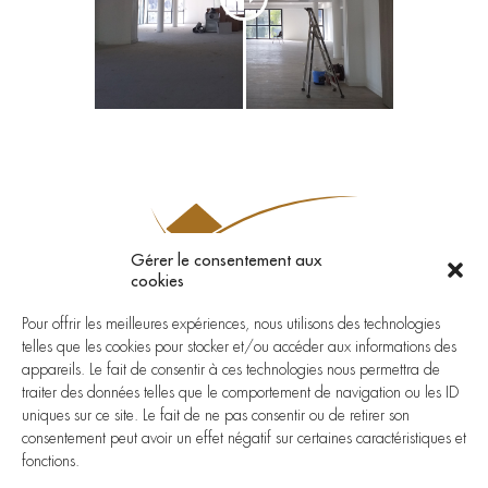
PLAFONDS
CLOISONS
PLANCHERS
HISTORIQUE
GALERIE PHOTO
Gérer le consentement aux
cookies
Besoin d’un devis ? Contactez-nous
Pour offrir les meilleures expériences, nous utilisons des technologies
telles que les cookies pour stocker et/ou accéder aux informations des
pour en savoir plus...
appareils. Le fait de consentir à ces technologies nous permettra de
traiter des données telles que le comportement de navigation ou les ID
uniques sur ce site. Le fait de ne pas consentir ou de retirer son
+ 33 2 96 94 96 82
consentement peut avoir un effet négatif sur certaines caractéristiques et
fonctions.
guivarch@guivarch-plafonds.com