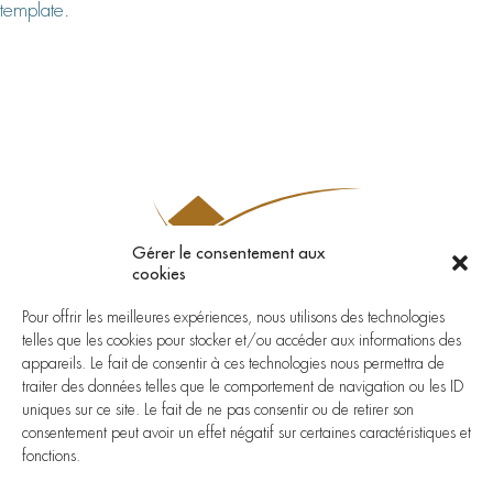
template.
PLAFONDS
CLOISONS
PLANCHERS
HISTORIQUE
GALERIE PHOTO
Gérer le consentement aux
cookies
Besoin d’un devis ? Contactez-nous
Pour offrir les meilleures expériences, nous utilisons des technologies
telles que les cookies pour stocker et/ou accéder aux informations des
pour en savoir plus...
appareils. Le fait de consentir à ces technologies nous permettra de
traiter des données telles que le comportement de navigation ou les ID
uniques sur ce site. Le fait de ne pas consentir ou de retirer son
+ 33 2 96 94 96 82
consentement peut avoir un effet négatif sur certaines caractéristiques et
fonctions.
guivarch@guivarch-plafonds.com